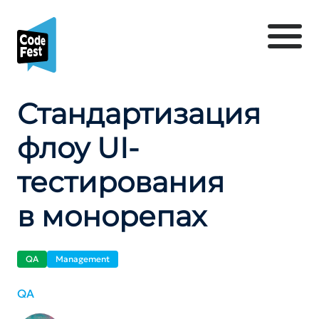
Стандартизация
флоу UI-
тестирования
в монорепах
QA
Management
QA