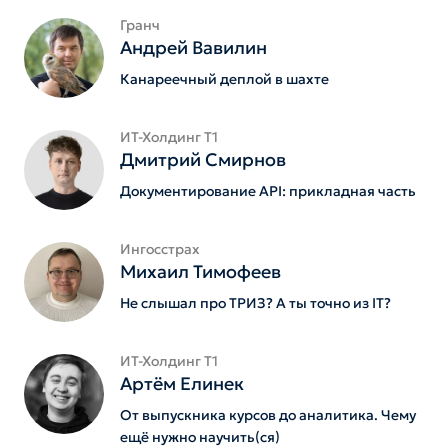
Гранч
Андрей Вавилин
Канареечный деплой в шахте
ИТ-Холдинг Т1
Дмитрий Смирнов
Документирование API: прикладная часть
Ингосстрах
Михаил Тимофеев
Не слышал про ТРИЗ? А ты точно из IT?
ИТ-Холдинг Т1
Артём Елинек
От выпускника курсов до аналитика. Чему
ещё нужно научить(ся)