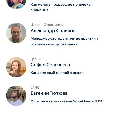
Как менять процесс, не привлекая
внимания
Школа Стоицизма
Александр Саликов
Менеджер-стоик: античные практики
современного управления
Гранч
Софья Селезнева
Канареечный деплой в шахте
2ГИС
Евгений Тютюев
Успешное запихивание VoiceOver в 2ГИС