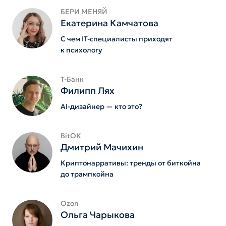
БЕРИ МЕНЯЙ
Екатерина Камчатова
С чем IT-специалисты приходят
к психологу
Т-Банк
Филипп Лях
AI-дизайнер — кто это?
BitOK
Дмитрий Мачихин
Криптонарративы: тренды от биткойна
до трампкойна
Ozon
Ольга Чарыкова