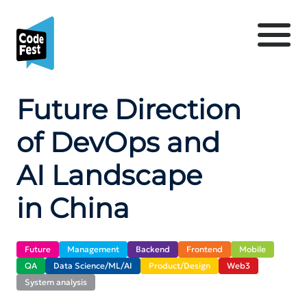
Future Direction
of DevOps and
AI Landscape
in China
Future
Management
Backend
Frontend
Mobile
QA
Data Science/ML/AI
Product/Design
Web3
System analysis