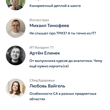
Канареечный деплой в шахте
Ингосстрах
Михаил Тимофеев
Не слышал про ТРИЗ? А ты точно из IT?
ИТ-Холдинг Т1
Артём Елинек
От выпускника курсов до аналитика. Чему
ещё нужно научить(ся)
СберЗдоровье
Любовь Вайгель
Особенности СА в разных предметных
областях