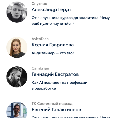
Спутник
Александр Гердт
От выпускника курсов до аналитика. Чему
ещё нужно научить(ся)
AvitoTech
Ксения Гаврилова
AI-дизайнер — кто это?
Cambrian
Геннадий Евстратов
Как AI повлияет на профессии
в разработке
ТК Системный подход
Евгений Галактионов
От выпускника курсов до аналитика. Чему